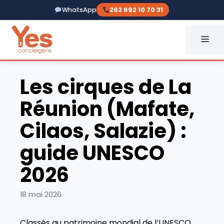
Aller
WhatsApp
262 692 10 70 31
au
contenu
ME
Yes Conciergerie La Réunio
Les cirques de La
Réunion (Mafate,
Cilaos, Salazie) :
guide UNESCO
2026
18 mai 2026
Classés au patrimoine mondial de l’UNESCO